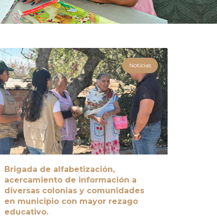
Noticias
Brigada de alfabetización,
acercamiento de información a
diversas colonias y comunidades
en municipio con mayor rezago
educativo.