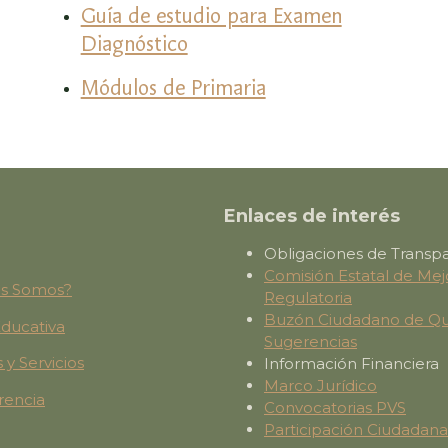
Guía de estudio para Examen
Diagnóstico
Módulos de Primaria
Enlaces de interés
Obligaciones de Transp
Comisión Estatal de Mej
es Somos?
Regulatoria
Buzón Ciudadano de Qu
Educativa
Sugerencias
 y Servicios
Información Financiera
Marco Jurídico
rencia
Convocatorias PVS
Participación Ciudadana