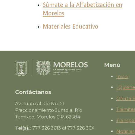
Súmate a la Alfabetización en
Morelos
Materiales Educativo
Menú
Inicio
¿Quién
Contáctanos
Oferta 
Av. Junto al Río No. 21
Trámites
Fraccionamiento Junto al Río
Temixco, Morelos C.P. 62584
Transpa
Tel(s).
.: 777 326 3613 al 777 326 36X
Noticias