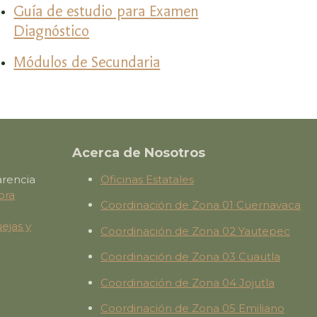
Guía de estudio para Examen
Diagnóstico
Módulos de Secundaria
Acerca de Nosotros
arencia
Oficinas Estatales
ora
Coordinación de Zona 01 Cuernavaca
ejas y
Coordinación de Zona 02 Yautepec
Coordinación de Zona 03 Cuautla
Coordinación de Zona 04 Jojutla
Coordinación de Zona 05 Emiliano