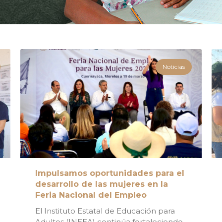
ucación para
Noticias
indar servicios
ia y secundaria para
ribuir a la atención
 la participación
manos. Nuestros
ente gratuitos y
Impulsamos oportunidades para el
desarrollo de las mujeres en la
Feria Nacional del Empleo
El Instituto Estatal de Educación para
Adultos (INEEA) continúa fortaleciendo