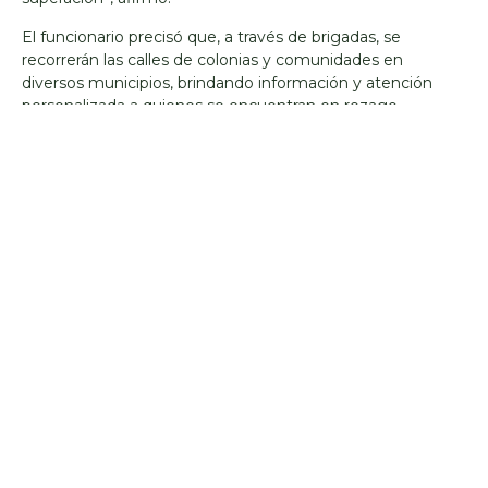
El funcionario precisó que, a través de brigadas, se
recorrerán las calles de colonias y comunidades en
diversos municipios, brindando información y atención
personalizada a quienes se encuentran en rezago
educativo. Además, se distribuirán volantes y se realizará
perifoneo en zonas clave, con el propósito de ampliar el
alcance y asegurar que más personas accedan a esta
oportunidad educativa.
Estrada Jaime señaló que en Morelos hay más de 64 mil
personas que no saben leer ni escribir, por lo que esta
estrategia atenderá de manera prioritaria a los municipios
de Tetelcingo, Xoxocotla, Coatetelco, Axochiapan,
Miacatlán, Ayala, Amacuzac y Puente de Ixtla,
considerados en la primera etapa del programa.
Es así como el Gobierno del Estado, encabezado por
Margarita González Saravia, a través del INEEA Morelos,
reafirma su compromiso con el derecho a la educación y
la construcción de una sociedad más equitativa,
impulsando una formación accesible e incluyente que