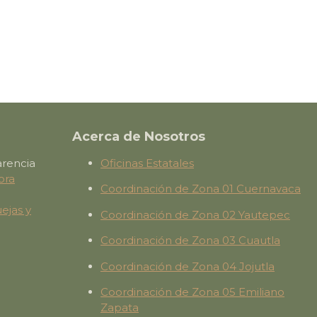
Acerca de Nosotros
arencia
Oficinas Estatales
ora
Coordinación de Zona 01 Cuernavaca
ejas y
Coordinación de Zona 02 Yautepec
Coordinación de Zona 03 Cuautla
Coordinación de Zona 04 Jojutla
Coordinación de Zona 05 Emiliano
Zapata