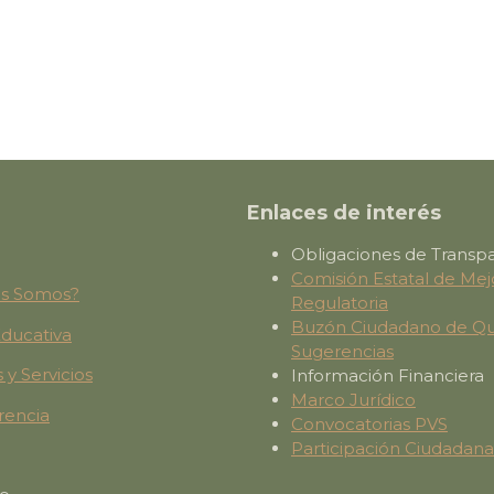
Enlaces de interés
Obligaciones de Transp
Comisión Estatal de Mej
es Somos?
Regulatoria
Buzón Ciudadano de Qu
Educativa
Sugerencias
 y Servicios
Información Financiera
Marco Jurídico
rencia
Convocatorias PVS
Participación Ciudadana