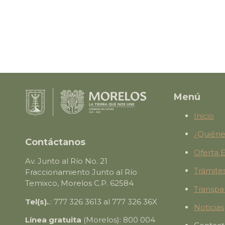
Menú
Inicio
¿Quién
Contáctanos
Oferta 
Av. Junto al Río No. 21
Trámites
Fraccionamiento Junto al Río
Temixco, Morelos C.P. 62584
Transpa
Tel(s).
.: 777 326 3613 al 777 326 36X
Noticias
Línea gratuita
(Morelos): 800 004